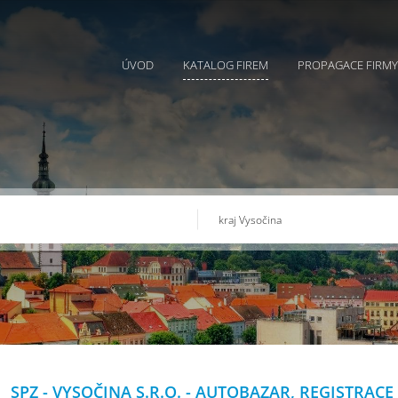
ÚVOD
KATALOG FIREM
PROPAGACE FIRMY
SPZ - VYSOČINA S.R.O. - AUTOBAZAR, REGISTRACE