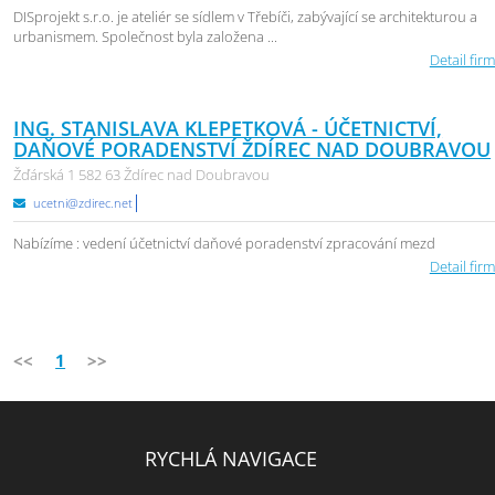
DISprojekt s.r.o. je ateliér se sídlem v Třebíči, zabývající se architekturou a
urbanismem. Společnost byla založena ...
Detail firm
ING. STANISLAVA KLEPETKOVÁ - ÚČETNICTVÍ,
DAŇOVÉ PORADENSTVÍ ŽDÍREC NAD DOUBRAVOU
Žďárská 1 582 63 Ždírec nad Doubravou
ucetni@zdirec.net
Nabízíme : vedení účetnictví daňové poradenství zpracování mezd
Detail firm
<<
1
>>
RYCHLÁ NAVIGACE