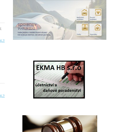
l.
y >
y >