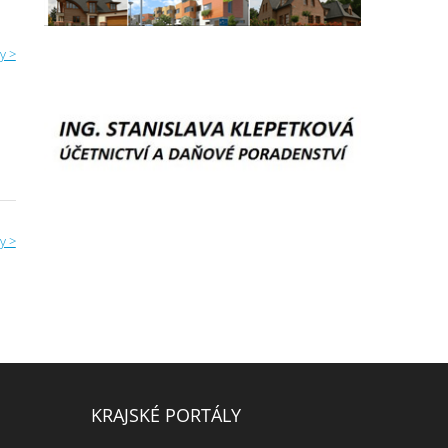
y >
y >
KRAJSKÉ PORTÁLY