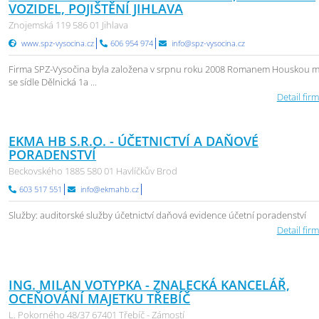
VOZIDEL, POJIŠTĚNÍ JIHLAVA
Znojemská 119 586 01 Jihlava
www.spz-vysocina.cz
606 954 974
info@spz-vysocina.cz
Firma SPZ-Vysočina byla založena v srpnu roku 2008 Romanem Houskou m
se sídle Dělnická 1a ...
Detail firm
EKMA HB S.R.O. - ÚČETNICTVÍ A DAŇOVÉ
PORADENSTVÍ
Beckovského 1885 580 01 Havlíčkův Brod
603 517 551
info@ekmahb.cz
Služby: auditorské služby účetnictví daňová evidence účetní poradenství
Detail firm
ING. MILAN VOTYPKA - ZNALECKÁ KANCELÁŘ,
OCEŇOVÁNÍ MAJETKU TŘEBÍČ
L. Pokorného 48/37 67401 Třebíč - Zámostí