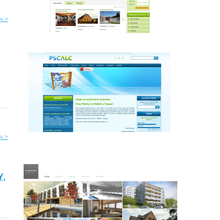
y >
y >
Y,