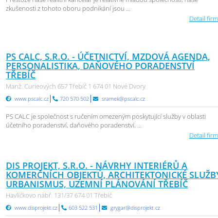
zkušenosti z tohoto oboru podnikání jsou ...
Detail firm
PS CALC, S.R.O. - ÚČETNICTVÍ, MZDOVÁ AGENDA,
PERSONALISTIKA, DAŇOVÉHO PORADENSTVÍ
TŘEBÍČ
Manž. Curieových 657 Třebíč 1 674 01 Nové Dvory
www.pscalc.cz
720 570 502
sramek@pscalc.cz
PS CALC je společnost s ručením omezeným poskytující služby v oblasti
účetního poradenství, daňového poradenství, ...
Detail firm
DIS PROJEKT, S.R.O. - NÁVRHY INTERIÉRŮ A
KOMERČNÍCH OBJEKTŮ, ARCHITEKTONICKÉ SLUŽB
URBANISMUS, UZEMNÍ PLÁNOVÁNÍ TŘEBÍČ
Havlíčkovo nábř. 131/37 674 01 Třebíč
www.disprojekt.cz
603 522 531
grygar@disprojekt.cz