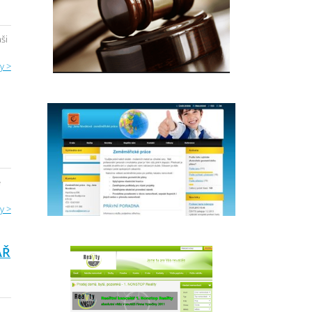
ši
y >
e
y >
ÁŘ