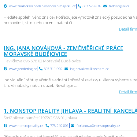
www.znaleckakancelar-ocenovanimajetku.cz
603 528 876
trebico@iol.cz
Hledáte spolehlivého znalce? Potřebujete vyhotovit znalecký posudek na Va
nemovitost, stroj nebo ocenit patent či ...
Detail firm
ING. JANA NOVÁKOVÁ - ZEMĚMĚŘICKÉ PRÁCE
MORAVSKÉ BUDĚJOVICE
Havlíčkova 896 676 02 Moravské Budějovice
www.geodeting.cz
603 311 090
ing.novakova@seznam.cz
Individuální přístup včetně sjednání i předání zakázky u klienta.Vyberte si z
široké nabídky našich služeb.Neváhejte ...
Detail firm
1. NONSTOP REALITY JIHLAVA - REALITNÍ KANCEL
Štefánikovo náměstí 1972/2 586 01 Jihlava
www.nonstopreality.cz
773 240 001
florianova@nonstopreality.cz
Přestože naše realitní kancelář je relativně mladou společností, naše