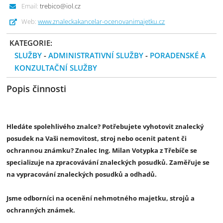
Email:
trebico@iol.cz
Web:
www.znaleckakancelar-ocenovanimajetku.cz
KATEGORIE:
SLUŽBY
-
ADMINISTRATIVNÍ SLUŽBY
-
PORADENSKÉ A
KONZULTAČNÍ SLUŽBY
Popis činnosti
Hledáte spolehlivého znalce? Potřebujete vyhotovit znalecký
posudek na Vaši nemovitost, stroj nebo ocenit patent či
ochrannou známku? Znalec Ing. Milan Votypka z Třebíče se
specializuje na zpracovávání znaleckých posudků. Zaměřuje se
na vypracování znaleckých posudků a odhadů.
Jsme odborníci na ocenění nehmotného majetku, strojů a
ochranných známek.