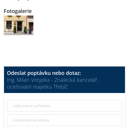
Fotogalerie
Odeslat poptávku nebo dotaz:
Ing. Milan Votypka - Znalecká kancelář,
oceňování majetku Třebíč