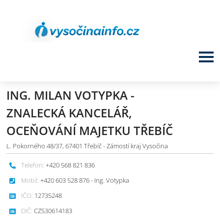
ING. MILAN VOTYPKA -
ZNALECKÁ KANCELÁŘ,
OCEŇOVÁNÍ MAJETKU TŘEBÍČ
L. Pokorného 48/37, 67401 Třebíč - Zámostí kraj Vysočina
Telefon:
+420 568 821 836
Mobil:
+420 603 528 876 - Ing. Votypka
IČO:
12735248
DIČ:
CZ530614183