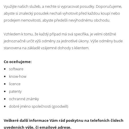
Využijte našich služeb, a nechte si vypracovat posudky. Doporučujeme,
abyste si znalecký posudek nechali vyhotovit před každou koupí nebo
prodejem nemovitosti, abyste předešli nevýhodnému obchodu.
Vzhledem k tomu, že každý případ má svá specifika, je velmi obtížné
jednoznačně určit výši odměny za jednotlivé úkony. Výše odměny bude
stanovena na základě vzájemné dohody s klientem.
Co oceňujeme:
software
know-how
licence
patenty
ochranné známky
dobré jméno společnosti (goodwill)
Veškeré další informace Vám rád poskytnu na telefoních číslech
uvedených výše, či emailové adrese.