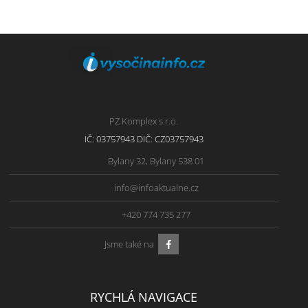
PZ Komplex s.r.o.
IČ: 03757943 DIČ: CZ03757943
Bylany 32, Bylany 538 01
info@infoaktualne.cz
+420 774 735 277
Jsme také na
RYCHLÁ NAVIGACE