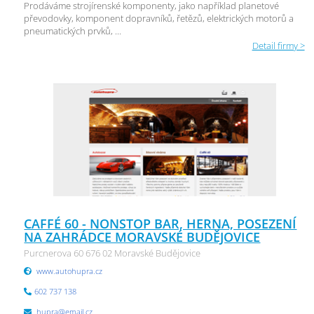
Prodáváme strojírenské komponenty, jako například planetové
převodovky, komponent dopravníků, řetězů, elektrických motorů a
pneumatických prvků, ...
Detail firmy >
CAFFÉ 60 - NONSTOP BAR, HERNA, POSEZENÍ
NA ZAHRÁDCE MORAVSKÉ BUDĚJOVICE
Purcnerova 60 676 02 Moravské Budějovice
www.autohupra.cz
602 737 138
hupra@email.cz