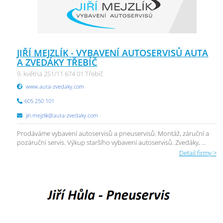
JIŘÍ MEJZLÍK - VYBAVENÍ AUTOSERVISŮ AUTA
A ZVEDÁKY TŘEBÍČ
9. května 251/11 674 01 Třebíč
www.auta-zvedaky.com
605 250 101
jiri.mejzlik@auta-zvedaky.com
Prodáváme vybavení autoservisů a pneuservisů. Montáž, záruční a
pozáruční servis. Výkup staršího vybavení autoservisů. Zvedáky, ...
Detail firmy >