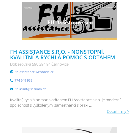
FH ASSISTANCE S.R.O. - NONSTOPNÍ,
KVALITNÍ A RYCHLÁ POMOC S ODTAHEM
Dobešovská 590 394 94 Černovice
fh-assistance.webnode.cz
774 549 933
fh.assist@seznam.cz
Kvalitní, rychlá pomoc s odtahem FH Assistance s.r.o. je moderní
společnost s vyškolenými zaměstnanci s praxí ...
Detail firmy >