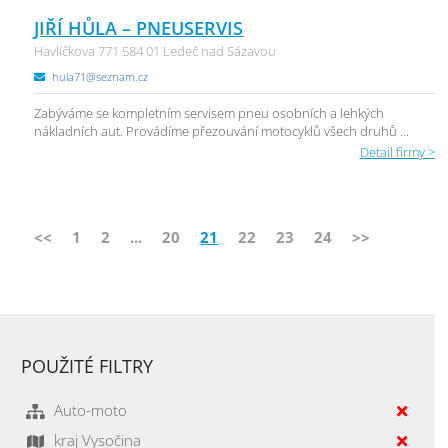
JIŘÍ HŮLA – PNEUSERVIS
Havlíčkova 771 584 01 Ledeč nad Sázavou
hula71@seznam.cz
Zabýváme se kompletním servisem pneu osobních a lehkých
nákladních aut. Provádíme přezouvání motocyklů všech druhů ...
Detail firmy >
<<
1
2
...
20
21
22
23
24
>>
POUŽITÉ FILTRY
Auto-moto
kraj Vysočina