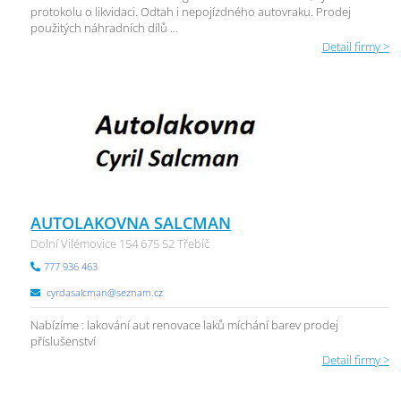
protokolu o likvidaci. Odtah i nepojízdného autovraku. Prodej
použitých náhradních dílů ...
Detail firmy >
AUTOLAKOVNA SALCMAN
Dolní Vilémovice 154 675 52 Třebíč
777 936 463
cyrdasalcman@seznam.cz
Nabízíme : lakování aut renovace laků míchání barev prodej
příslušenství
Detail firmy >