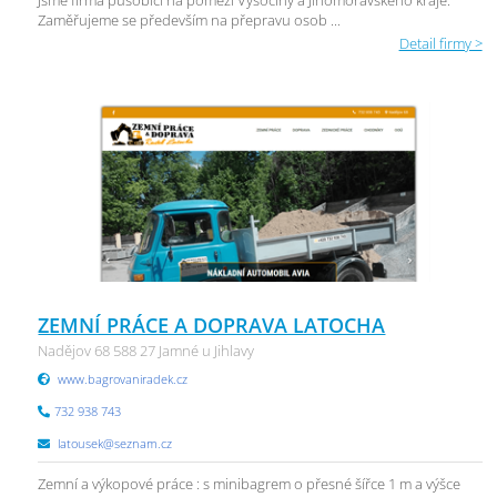
Jsme firma působící na pomezí Vysočiny a Jihomoravského kraje.
Zaměřujeme se především na přepravu osob ...
Detail firmy >
ZEMNÍ PRÁCE A DOPRAVA LATOCHA
Nadějov 68 588 27 Jamné u Jihlavy
www.bagrovaniradek.cz
732 938 743
latousek@seznam.cz
Zemní a výkopové práce : s minibagrem o přesné šířce 1 m a výšce