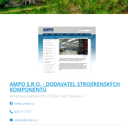
AMPO S.R.O. - DODAVATEL STROJÍRENSKÝCH
KOMPONENTŮ
Brněnská 2345/43 591 01 Žďár nad Sázavou 1
www.ampo.cz
603 711 711
ampo@ampo.cz