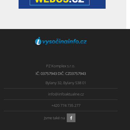
PZ Komplex s.r.o.
IČ: 03757943 DIČ: CZ03757943
Bylany 32, Bylany 538 01
info@infoaktualne.cz
+420 774 735 277
Jsme také na