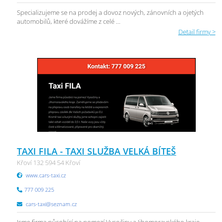
Specializujeme se na prodej a dovoz nových, zánovních a ojetých
automobilů, které dovážíme z celé ...
Detail firmy >
TAXI FILA - TAXI SLUŽBA VELKÁ BÍTEŠ
Křoví 132 594 54 Křoví
www.cars-taxi.cz
777 009 225
cars-taxi@seznam.cz