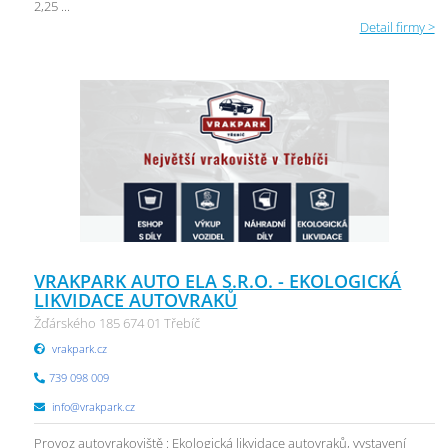
2,25 ...
Detail firmy >
VRAKPARK AUTO ELA S.R.O. - EKOLOGICKÁ
LIKVIDACE AUTOVRAKŮ
Žďárského 185 674 01 Třebíč
vrakpark.cz
739 098 009
info@vrakpark.cz
Provoz autovrakoviště : Ekologická likvidace autovraků, vystavení