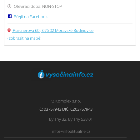
Otevírací doba: NON-STOP
Přejít na Facebook
Purcnerova 60 , 676 02 Moravské Budějovice
(zobrazit na mapě)
PZ Komplex s.r.o.
IČ: 03757943 DIČ: CZ03757943
Bylany 32, Bylany 538 01
info@infoaktualne.cz