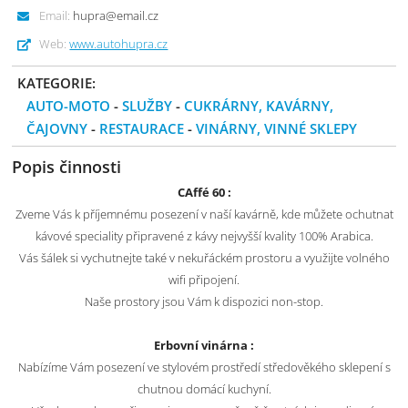
Email:
hupra@email.cz
Web:
www.autohupra.cz
KATEGORIE:
AUTO-MOTO
-
SLUŽBY
-
CUKRÁRNY, KAVÁRNY,
ČAJOVNY
-
RESTAURACE
-
VINÁRNY, VINNÉ SKLEPY
Popis činnosti
CAffé 60 :
Zveme Vás k příjemnému posezení v naší kavárně, kde můžete ochutnat
kávové speciality připravené z kávy nejvyšší kvality 100% Arabica.
Vás šálek si vychutnejte také v nekuřáckém prostoru a využijte volného
wifi připojení.
Naše prostory jsou Vám k dispozici non-stop.
Erbovní vinárna :
Nabízíme Vám posezení ve stylovém prostředí středověkého sklepení s
chutnou domácí kuchyní.