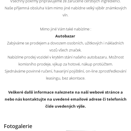
Všechny pokrmy připravujeme ze zaručeně čerstvých ingrediencí.
Naše příjemná obsluha Vám mimo jiné nabídne velký výběr známkových
vín.
Mimo jiné Vám také nabízíme :
Autobazar
Zabýváme se prodejem a dovozem osobních, užitkových i nákladních
vozů všech značek.
Nabízíme prodej vozidel v krytém stání našeho autobazaru. Možnost
komisního prodeje, výkup za hotové, nákup protiúčtem.
Sjednáváme povinné ručení, havarijní pojištění, on-line zprostředkování
leasingu, bez akontace.
Veškeré další informace naleznete na naší webové stránce a
nebo nás kontaktujte na uvedené emailové adrese či telefoních
čísle uvedených výše.
Fotogalerie