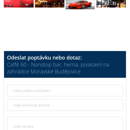
Odeslat poptávku nebo dotaz:
Caffé 60 - Nonstop bar, herna, posezení na
zahrádce Moravské Budějovice