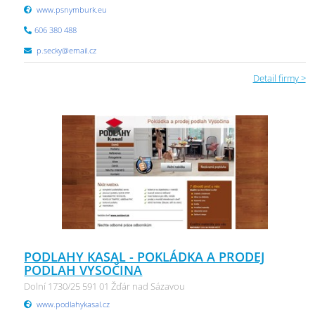
www.psnymburk.eu
606 380 488
p.secky@email.cz
Detail firmy >
PODLAHY KASAL - POKLÁDKA A PRODEJ
PODLAH VYSOČINA
Dolní 1730/25 591 01 Žďár nad Sázavou
www.podlahykasal.cz