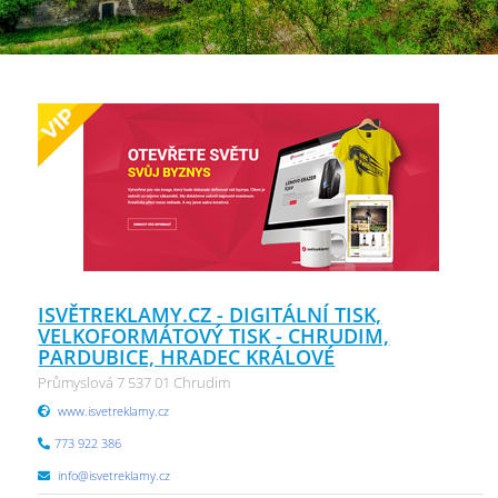
ISVĚTREKLAMY.CZ - DIGITÁLNÍ TISK,
VELKOFORMÁTOVÝ TISK - CHRUDIM,
PARDUBICE, HRADEC KRÁLOVÉ
Průmyslová 7 537 01 Chrudim
www.isvetreklamy.cz
773 922 386
info@isvetreklamy.cz