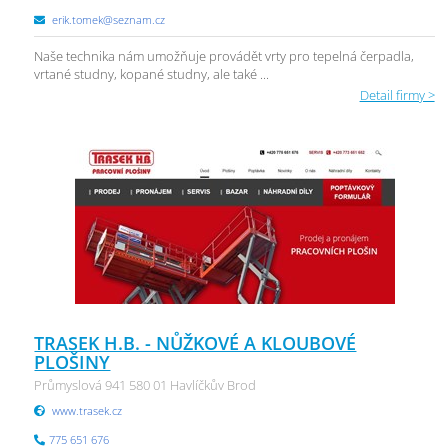
erik.tomek@seznam.cz
Naše technika nám umožňuje provádět vrty pro tepelná čerpadla,
vrtané studny, kopané studny, ale také ...
Detail firmy >
TRASEK H.B. - NŮŽKOVÉ A KLOUBOVÉ
PLOŠINY
Průmyslová 941 580 01 Havlíčkův Brod
www.trasek.cz
775 651 676