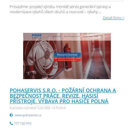
Provádíme: projekci výrobu montáž servis generální opravy a
modernizace výtahů všech druhů a nosností – výtahy ...
Detail firmy >
POHASERVIS S.R.O. - POŽÁRNÍ OCHRANA A
BEZPEČNOST PRÁCE, REVIZE, HASISÍ
PŘÍSTROJE, VÝBAVA PRO HASIČE POLNÁ
Karlovo náměstí 520 588 13 Polná
www.pohaservis.cz
777 150 910