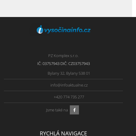
PZ Komplex s.r.o.
IČ: 03757943 DIČ: CZ03757943
Bylany 32, Bylany 538 01
info@infoaktualne.cz
+420 774 735 277
Jsme také na
RYCHLÁ NAVIGACE