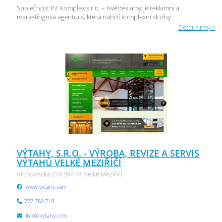
Společnost PZ Komplex s.r.o. – Isvětreklamy je reklamní a
marketingová agentura, která nabízí komplexní služby ...
Detail firmy >
VÝTAHY, S.R.O. - VÝROBA, REVIZE A SERVIS
VÝTAHŮ VELKÉ MEZIŘÍČÍ
Vrchovecká 216 594 01 Velké Meziříčí
www.vytahy.com
777 780 719
info@vytahy.com