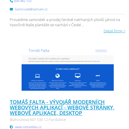
606 482 153
lsantrucek@seznam.cz
Provádíme samosběr a prodej čerstvě natrhaných plodů jahod na
Vysočině.Naše plantáže se nachází v České ...
Detail firmy >
TOMÁŠ FALTA - VÝVOJÁŘ MODERNÍCH
WEBOVÝCH APLIKACÍ - WEBOVÉ STRÁNKY,
WEBOVÉ APLIKACE, DESKTOP
Blahoutova 607 530 12 Pardubice
www.tomasfalta.cz