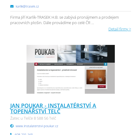
karlik@trasek.cz
Firma Jiří Karlík-TRASEK H.B. se zabývá pronájmem a prodejem
pracovních plošin. Dále provádíme po celé ČR ...
Detail firmy >
JAN POUKAR - INSTALATÉRSTVÍ A
TOPENÁŘSTVÍ TELČ
Žatec u Telče 8 588 56 Telč
www.instalaterstvi-poukar.cz
608 231 165