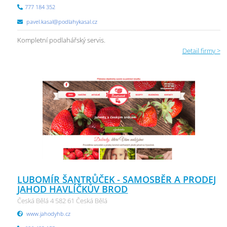
777 184 352
pavel.kasal@podlahykasal.cz
Kompletní podlahářský servis.
Detail firmy >
LUBOMÍR ŠANTRŮČEK - SAMOSBĚR A PRODEJ
JAHOD HAVLÍČKŮV BROD
Česká Bělá 4 582 61 Česká Bělá
www.jahodyhb.cz