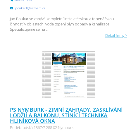
poukar1@seznam.cz
Jan Poukar se zabývá kompletní instalatérskou a topenářskou
činností v oblastech: voda topení plyn odpady a kanalizace
Specializujeme se na ...
Detail firmy >
PS NYMBURK - ZIMNÍ ZAHRADY, ZASKLÍVÁNÍ
LODŽIÍ A BALKONU, STÍNÍCÍ TECHNIKA,
HLINÍKOVÁ OKNA
Poděbradská 1867/7 288 02 Nymburk