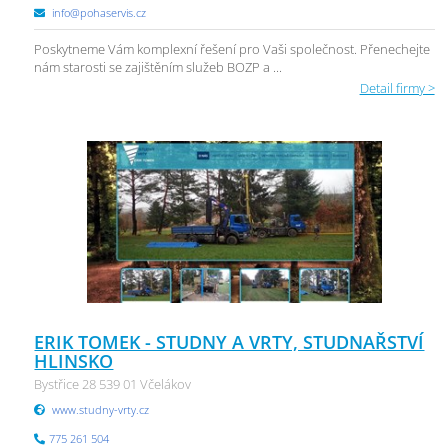
info@pohaservis.cz
Poskytneme Vám komplexní řešení pro Vaši společnost. Přenechejte
nám starosti se zajištěním služeb BOZP a ...
Detail firmy >
ERIK TOMEK - STUDNY A VRTY, STUDNAŘSTVÍ
HLINSKO
Bystřice 28 539 01 Včelákov
www.studny-vrty.cz
775 261 504