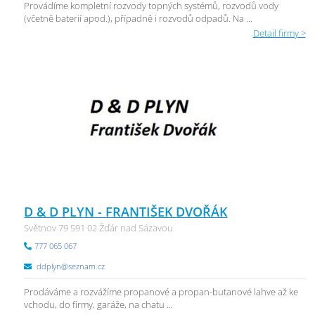
Provádíme kompletní rozvody topných systémů, rozvodů vody
(včetně baterií apod.), případně i rozvodů odpadů. Na ...
Detail firmy >
D & D PLYN - FRANTIŠEK DVOŘÁK
Světnov 79 591 02 Žďár nad Sázavou
777 065 067
ddplyn@seznam.cz
Prodáváme a rozvážíme propanové a propan-butanové lahve až ke
vchodu, do firmy, garáže, na chatu ...