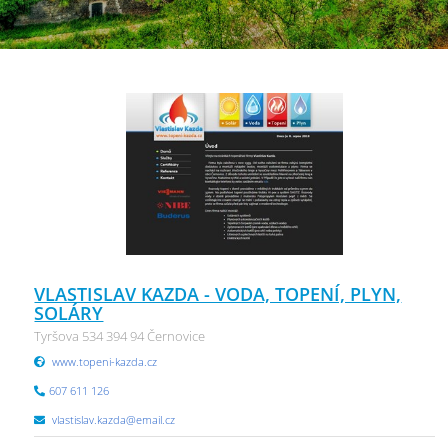
VLASTISLAV KAZDA - VODA, TOPENÍ, PLYN,
SOLÁRY
Tyršova 534 394 94 Černovice
www.topeni-kazda.cz
607 611 126
vlastislav.kazda@email.cz