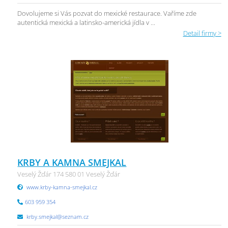
Dovolujeme si Vás pozvat do mexické restaurace. Vaříme zde
autentická mexická a latinsko-americká jídla v ...
Detail firmy >
KRBY A KAMNA SMEJKAL
Veselý Žďár 174 580 01 Veselý Žďár
www.krby-kamna-smejkal.cz
603 959 354
krby.smejkal@seznam.cz