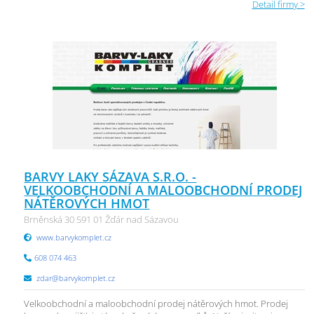
Detail firmy >
BARVY LAKY SÁZAVA S.R.O. -
VELKOOBCHODNÍ A MALOOBCHODNÍ PRODEJ
NÁTĚROVÝCH HMOT
Brněnská 30 591 01 Žďár nad Sázavou
www.barvykomplet.cz
608 074 463
zdar@barvykomplet.cz
Velkoobchodní a maloobchodní prodej nátěrových hmot. Prodej