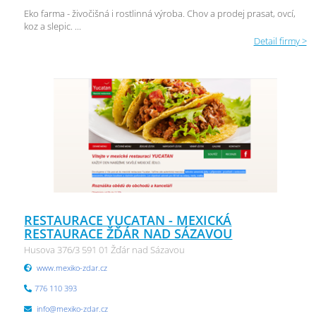
Eko farma - živočišná i rostlinná výroba. Chov a prodej prasat, ovcí,
koz a slepic. ...
Detail firmy >
RESTAURACE YUCATAN - MEXICKÁ
RESTAURACE ŽĎÁR NAD SÁZAVOU
Husova 376/3 591 01 Žďár nad Sázavou
www.mexiko-zdar.cz
776 110 393
info@mexiko-zdar.cz