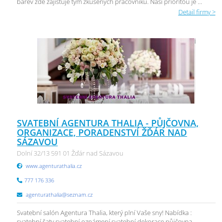
barev zde zajišťuje tým zkušených pracovníků. Naší prioritou je ...
Detail firmy >
SVATEBNÍ AGENTURA THALIA - PŮJČOVNA,
ORGANIZACE, PORADENSTVÍ ŽĎÁR NAD
SÁZAVOU
Dolní 32/13 591 01 Žďár nad Sázavou
www.agenturathalia.cz
777 176 336
agenturathalia@seznam.cz
Svatební salón Agentura Thalia, který plní Vaše sny! Nabídka :
svatební šaty svatební oznámení svatební dekorace půjčovna