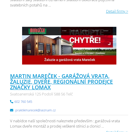
svatebních potahů na ...
Detail firmy >
MARTIN MAREČEK - GARÁŽOVÁ VRATA,
ŽALUZIE, DVEŘE, REGIONÁLNÍ PRODEJCE
ZNAČKY LOMAX
Svatoanenská 125 Podolí 588 56 Telč
602 760 545
praktikmarecek@seznam.cz
V nabídce naší společnosti naleznete především : garážová vrata
Lomax dveře montáž a prodej veškeré stínicí a clonicí ...