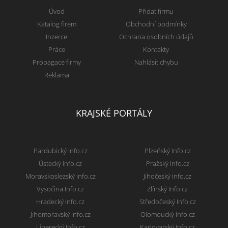
Úvod
Přidat firmu
Katalog firem
Obchodní podmínky
Inzerce
Ochrana osobních údajů
Práce
Kontakty
Propagace firmy
Nahlásit chybu
Reklama
KRAJSKÉ PORTÁLY
Pardubický Info.cz
Plzeňský Info.cz
Ústecký Info.cz
Pražský Info.cz
Moravskoslezský Info.cz
Jihočeský Info.cz
Vysočina Info.cz
Zlínský Info.cz
Hradecký Info.cz
Středočeský Info.cz
Jihomoravský Info.cz
Olomoucký Info.cz
Liberecký Info.cz
Karlovarský Info.cz