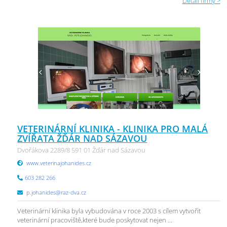
Detail firmy >
VETERINÁRNÍ KLINIKA - KLINIKA PRO MALÁ
ZVÍŘATA ŽĎÁR NAD SÁZAVOU
Dvořákova 2289/8 591 01 Žďár nad Sázavou
www.veterinajohanides.cz
603 282 266
p.johanides@raz-dva.cz
Veterinární klinika byla vybudována v roce 2003 s cílem vytvořit
veterinární pracoviště,které bude poskytovat nejen ...