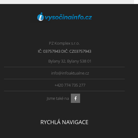
PZ Komplex s.r.o.
IČ: 03757943 DIČ: CZ03757943
Bylany 32, Bylany 538 01
info@infoaktualne.cz
+420 774 735 277
Jsme také na
RYCHLÁ NAVIGACE