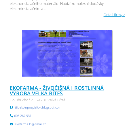
elektroinstalačního materiálu. Nabízí komplexní dodávky
elektroinstalačním a ...
Detail firmy >
EKOFARMA - ŽIVOČIŠNÁ I ROSTLINNÁ
VÝROBA VELKÁ BÍTEŠ
Holubí Zhoř 21 595 01 Velká Bíteš
tiliaekoinpospisilovi.blogspot.com
608 267 931
ekofarma.lp@email.cz