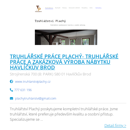
TRUHLÁŘSKÉ PRÁCE PLACHÝ- TRUHLÁŘSKÉ
PRÁCE A ZAKÁZKOVÁ VÝROBA NÁBYTKU
HAVLÍČKŮV BROD
Strojírenská 700 (B: PARK) 580 01 Havlíčkův Brod
www.truhlarstviplachy.cz
777 631 196
plachytruhlarstvi@gmail.com
Truhlářství Plachý poskytujeme kompletní truhlářské práce. Jsme
truhlářství, které preferuje především kvalitu a osobní přístup.
Specializujeme se ...
Detail firmy >