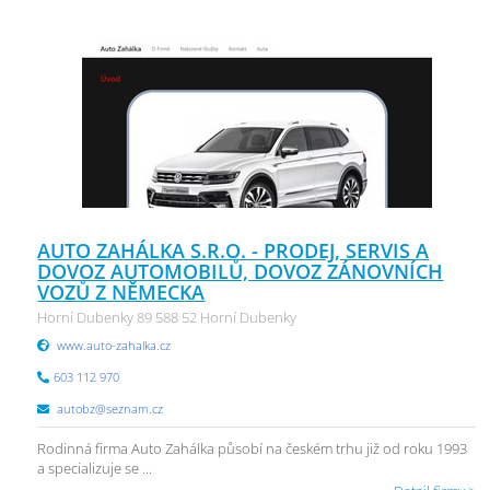
AUTO ZAHÁLKA S.R.O. - PRODEJ, SERVIS A
DOVOZ AUTOMOBILŮ, DOVOZ ZÁNOVNÍCH
VOZŮ Z NĚMECKA
Horní Dubenky 89 588 52 Horní Dubenky
www.auto-zahalka.cz
603 112 970
autobz@seznam.cz
Rodinná firma Auto Zahálka působí na českém trhu již od roku 1993
a specializuje se ...