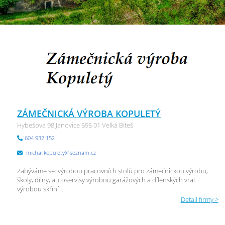
ZÁMEČNICKÁ VÝROBA KOPULETÝ
Hybešova 98 Janovice 595 01 Velká Bíteš
604 932 152
michal.kopulety@seznam.cz
Zabýváme se: výrobou pracovních stolů pro zámečnickou výrobu,
školy, dílny, autoservisy výrobou garážových a dílenských vrat
výrobou skříní ...
Detail firmy >