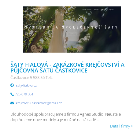
ŠATY FIALOVÁ - ZAKÁZKOVÉ KREJČOVSTVÍ A
PŮJČOVNA ŠATŮ ČÁSTKOVICE
Částkovice 5 588 56 Telč
saty-fialova.cz
725 079 351
krejcovstvi.castkovice@email.cz
Dlouhodobě spolupracujeme s firmou Agnes Studio. Neustále
doplňujeme nové modely a je možné na základě ...
Detail firmy >