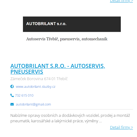
Detail firmy >
AUTOBRILANT S.R.O. - AUTOSERVIS,
PNEUSERVIS
Zámeček Borovina 674 01 Třebíč
www.autobrilant.sluzby.cz
732 615 010
autobrilant@gmail.com
Nabízíme opravy osobních a dodávkových vozidel, prodej a montáž
pneumatik, karosářské a lakýrnické práce, výměny ...
Detail firmy >