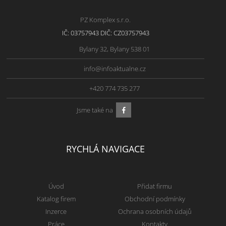
PZ Komplex s.r.o.
IČ: 03757943 DIČ: CZ03757943
Bylany 32, Bylany 538 01
info@infoaktualne.cz
+420 774 735 277
Jsme také na
RYCHLÁ NAVIGACE
Úvod
Přidat firmu
Katalog firem
Obchodní podmínky
Inzerce
Ochrana osobních údajů
Práce
Kontakty