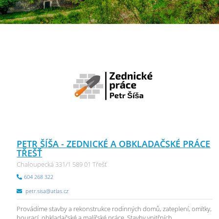
PETR ŠÍŠA - ZEDNICKÉ A OBKLADAČSKÉ PRÁCE
TŘEŠŤ
Chaloupecká 331/1 589 01 Třešť
604 268 322
petr.sisa@atlas.cz
Provádíme stavby a rekonstrukce rodinných domů, zateplení, omítky,
bourací, obkladačské a malířské práce. Stavby vnitřních ...