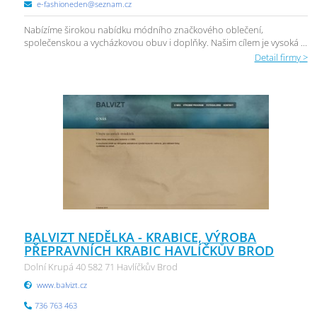
e-fashioneden@seznam.cz
Nabízíme širokou nabídku módního značkového oblečení,
společenskou a vycházkovou obuv i doplňky. Našim cílem je vysoká ...
Detail firmy >
BALVIZT NEDĚLKA - KRABICE, VÝROBA
PŘEPRAVNÍCH KRABIC HAVLÍČKŮV BROD
Dolní Krupá 40 582 71 Havlíčkův Brod
www.balvizt.cz
736 763 463