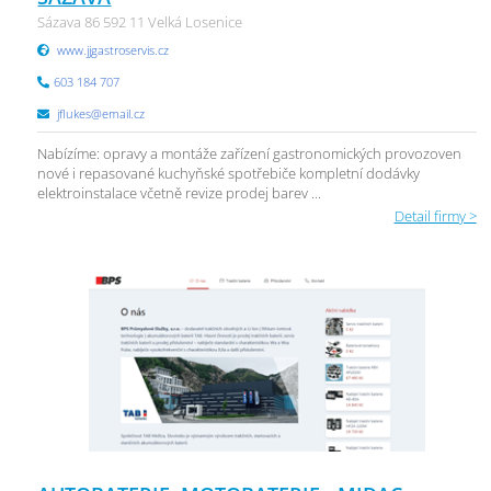
Sázava 86 592 11 Velká Losenice
www.jjgastroservis.cz
603 184 707
jflukes@email.cz
Nabízíme: opravy a montáže zařízení gastronomických provozoven
nové i repasované kuchyňské spotřebiče kompletní dodávky
elektroinstalace včetně revize prodej barev ...
Detail firmy >