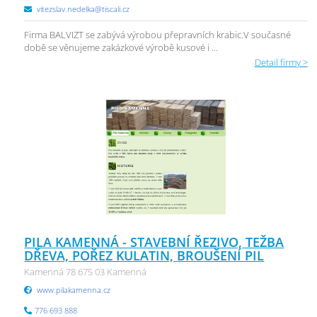
vitezslav.nedelka@tiscali.cz
Firma BALVIZT se zabývá výrobou přepravních krabic.V současné
době se věnujeme zakázkové výrobě kusové i ...
Detail firmy >
PILA KAMENNÁ - STAVEBNÍ ŘEZIVO, TEŽBA
DŘEVA, POŘEZ KULATIN, BROUŠENÍ PIL
Kamenná 78 675 03 Kamenná
www.pilakamenna.cz
776 693 888