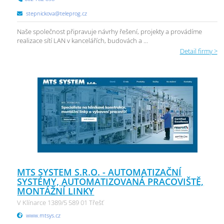
stepnickova@teleprog.cz
Naše společnost připravuje návrhy řešení, projekty a provádíme
realizace sítí LAN v kancelářích, budovách a ...
Detail firmy >
MTS SYSTEM S.R.O. - AUTOMATIZAČNÍ
SYSTÉMY, AUTOMATIZOVANÁ PRACOVIŠTĚ,
MONTÁŽNÍ LINKY
V Klínarce 1389/5 589 01 Třešť
www.mtsys.cz