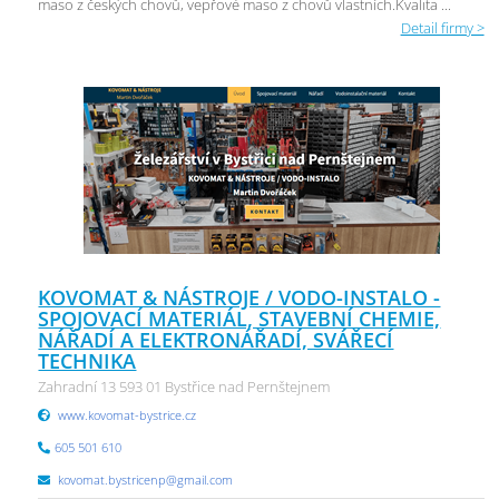
maso z českých chovů, vepřové maso z chovů vlastních.Kvalita ...
Detail firmy >
KOVOMAT & NÁSTROJE / VODO-INSTALO -
SPOJOVACÍ MATERIÁL, STAVEBNÍ CHEMIE,
NÁŘADÍ A ELEKTRONÁŘADÍ, SVÁŘECÍ
TECHNIKA
Zahradní 13 593 01 Bystřice nad Pernštejnem
www.kovomat-bystrice.cz
605 501 610
kovomat.bystricenp@gmail.com