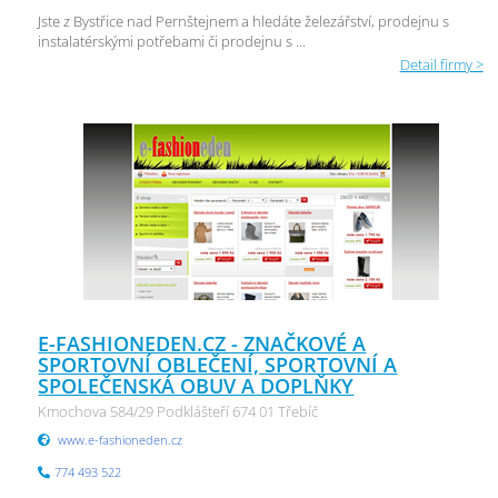
Jste z Bystřice nad Pernštejnem a hledáte železářství, prodejnu s
instalatérskými potřebami či prodejnu s ...
Detail firmy >
E-FASHIONEDEN.CZ - ZNAČKOVÉ A
SPORTOVNÍ OBLEČENÍ, SPORTOVNÍ A
SPOLEČENSKÁ OBUV A DOPLŇKY
Kmochova 584/29 Podklášteří 674 01 Třebíč
www.e-fashioneden.cz
774 493 522