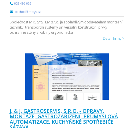
603 496 655
obchod@mtsys.cz
Společnost MTS SYSTEM s.r.o. je spolehlivým dodavatelem montážní
techniky. transportní systémy univerzální konstrukční prvky
ochranné stěny a kabiny ergonomická ...
Detail firmy >
J. & J. GASTROSERVIS, S.R.O. - OPRAVY,
MONTÁŽE, GASTROZAŘÍZENÍ, PRŮMYSLOVÁ
AUTOMATIZACE, KUCHYŇSKÉ SPOTŘEBIČE
SÁZAVA