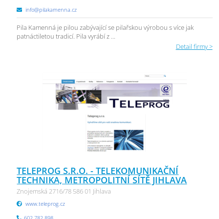
info@pilakamenna.cz
Pila Kamenná je pilou zabývající se pilařskou výrobou s více jak
patnáctiletou tradicí. Pila vyrábí z ...
Detail firmy >
TELEPROG S.R.O. - TELEKOMUNIKAČNÍ
TECHNIKA, METROPOLITNÍ SÍTĚ JIHLAVA
Znojemská 2716/78 586 01 Jihlava
www.teleprog.cz
602 782 898