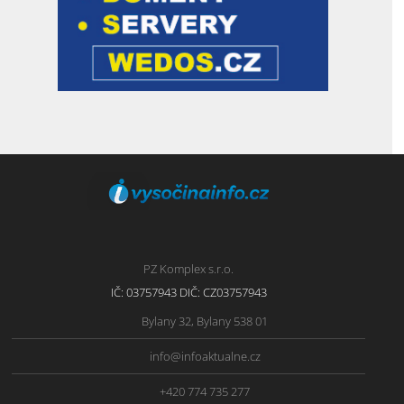
PZ Komplex s.r.o.
IČ: 03757943 DIČ: CZ03757943
Bylany 32, Bylany 538 01
info@infoaktualne.cz
+420 774 735 277