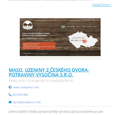
Detail firmy >
MASO, UZENINY Z ČESKÉHO DVORA-
POTRAVINY VYSOČINA S.R.O.
Český Dvůr 123 Knyk 580 01 Havlíčkův Brod
www.ceskydvur.com
603 878 884
kyncl@ceskydvur.com
Jsme tradiční český potravinářský výrobce.Zpracováváme pouze