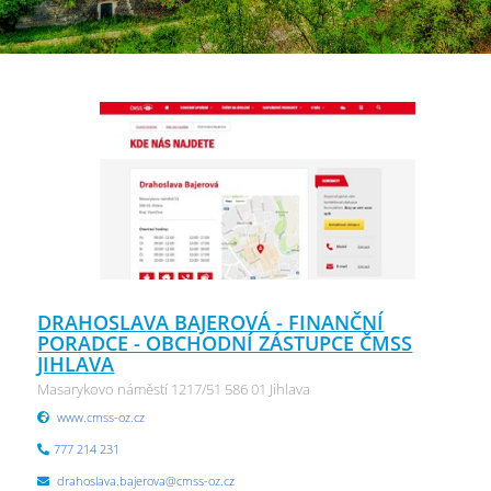
DRAHOSLAVA BAJEROVÁ - FINANČNÍ
PORADCE - OBCHODNÍ ZÁSTUPCE ČMSS
JIHLAVA
Masarykovo náměstí 1217/51 586 01 Jihlava
www.cmss-oz.cz
777 214 231
drahoslava.bajerova@cmss-oz.cz