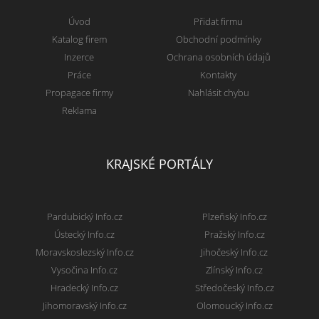
Úvod
Přidat firmu
Katalog firem
Obchodní podmínky
Inzerce
Ochrana osobních údajů
Práce
Kontakty
Propagace firmy
Nahlásit chybu
Reklama
KRAJSKÉ PORTÁLY
Pardubický Info.cz
Plzeňský Info.cz
Ústecký Info.cz
Pražský Info.cz
Moravskoslezský Info.cz
Jihočeský Info.cz
Vysočina Info.cz
Zlínský Info.cz
Hradecký Info.cz
Středočeský Info.cz
Jihomoravský Info.cz
Olomoucký Info.cz