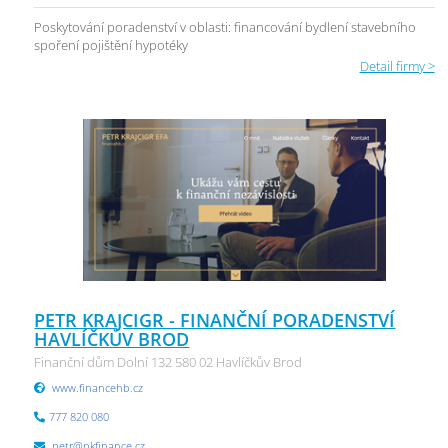
Poskytování poradenství v oblasti: financování bydlení stavebního
spoření pojištění hypotéky
Detail firmy >
PETR KRAJCIGR - FINANČNÍ PORADENSTVÍ
HAVLÍČKŮV BROD
Finanční dům Dolní 132 580 02 Havlíčkův Brod
www.financehb.cz
777 820 080
petr@pkfinance.cz