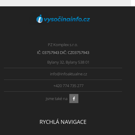
PZ Komplex s.r.o.
IČ: 03757943 DIČ: CZ03757943
Bylany 32, Bylany 538 01
info@infoaktualne.cz
+420 774 735 277
Jsme také na
RYCHLÁ NAVIGACE