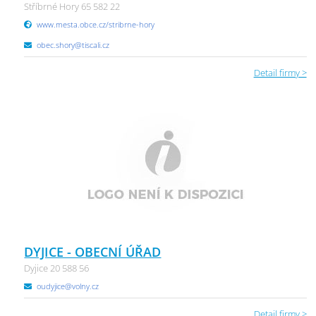
Stříbrné Hory 65 582 22
www.mesta.obce.cz/stribrne-hory
obec.shory@tiscali.cz
Detail firmy >
DYJICE - OBECNÍ ÚŘAD
Dyjice 20 588 56
oudyjice@volny.cz
Detail firmy >