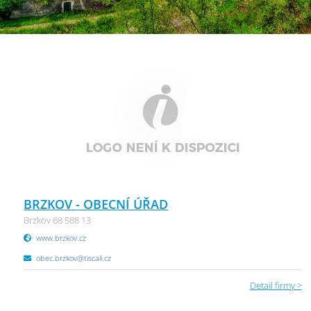
BRZKOV - OBECNÍ ÚŘAD
Brzkov 68 588 13
www.brzkov.cz
obec.brzkov@tiscali.cz
Detail firmy >