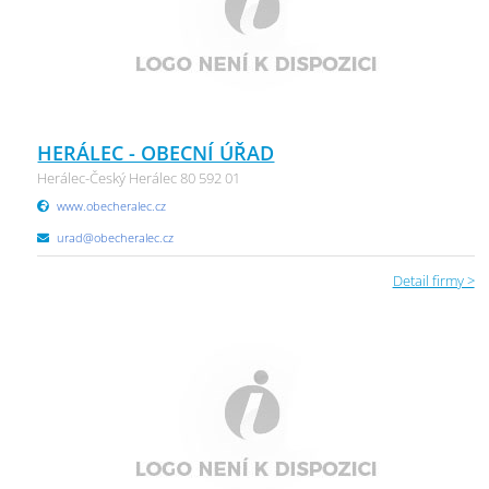
HERÁLEC - OBECNÍ ÚŘAD
Herálec-Český Herálec 80 592 01
www.obecheralec.cz
urad@obecheralec.cz
Detail firmy >