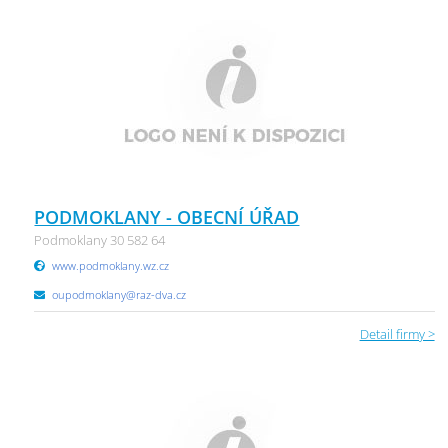
PODMOKLANY - OBECNÍ ÚŘAD
Podmoklany 30 582 64
www.podmoklany.wz.cz
oupodmoklany@raz-dva.cz
Detail firmy >