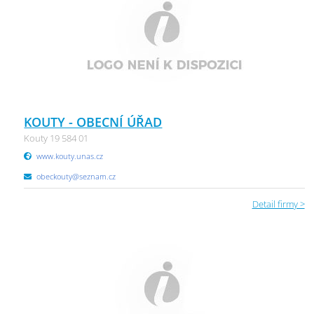
KOUTY - OBECNÍ ÚŘAD
Kouty 19 584 01
www.kouty.unas.cz
obeckouty@seznam.cz
Detail firmy >