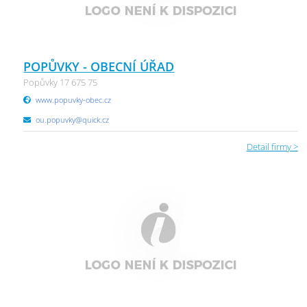
POPŮVKY - OBECNÍ ÚŘAD
Popůvky 17 675 75
www.popuvky-obec.cz
ou.popuvky@quick.cz
Detail firmy >