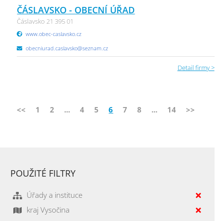
ČÁSLAVSKO - OBECNÍ ÚŘAD
Čáslavsko 21 395 01
www.obec-caslavsko.cz
obecniurad.caslavsko@seznam.cz
Detail firmy >
<<
1
2
...
4
5
6
7
8
...
14
>>
POUŽITÉ FILTRY
Úřady a instituce
kraj Vysočina