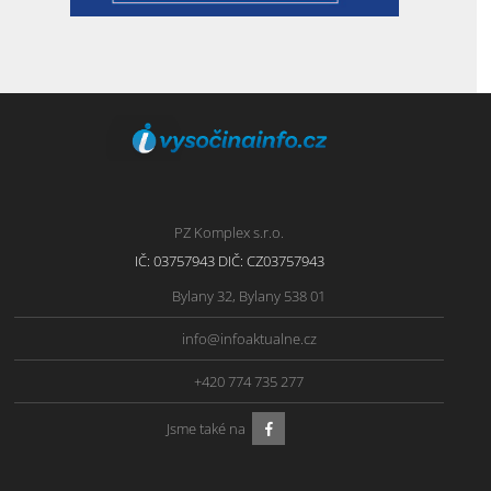
PZ Komplex s.r.o.
IČ: 03757943 DIČ: CZ03757943
Bylany 32, Bylany 538 01
info@infoaktualne.cz
+420 774 735 277
Jsme také na