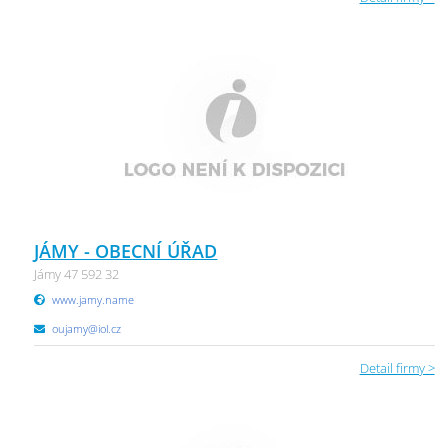
JÁMY - OBECNÍ ÚŘAD
Jámy 47 592 32
www.jamy.name
oujamy@iol.cz
Detail firmy >