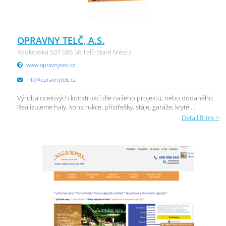
OPRAVNY TELČ, A.S.
Radkovská 507 588 56 Telč-Staré Město
www.opravnytelc.cz
info@opravnytelc.cz
Výroba ocelových konstrukcí dle našeho projektu, nebo dodaného.
Realizujeme haly, konstrukce, přístřešky, stáje, garáže, kryté ...
Detail firmy >