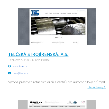
TELČSKÁ STROJÍRENSKÁ, A.S.
Těšíkova 50 58856 Telč-Podolí
www.tsas.cz
tsas@tsas.cz
Výroba přesných rotačních dílců a ventilů pro automobilový průmysl.
Detail firmy >