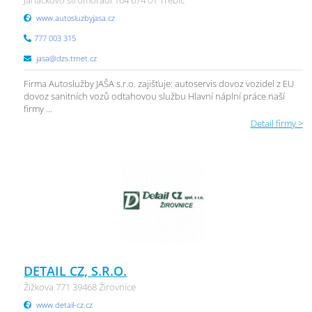
Janáčkovo stromořadí 164 674 01 Třebíč
www.autosluzbyjasa.cz
777 003 315
jasa@dzs.trnet.cz
Firma Autoslužby JAŠA s.r.o. zajišťuje: autoservis dovoz vozidel z EU
dovoz sanitních vozů odtahovou službu Hlavní náplní práce naší
firmy ...
Detail firmy >
DETAIL CZ, S.R.O.
Žižkova 771 39468 Žirovnice
www.detail-cz.cz