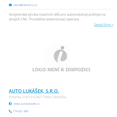
detail@detail-cz.cz
Strojírenská výroba rotačních dílů pro automobilový průmysl na
strojích CNC. Provádíme dokončovací operace.
Detail firmy >
AUTO LUKÁŠEK, S.R.O.
Polanka 214/10 67401 Třebíč-Stařečka
www.autolukasek.cz
774 851 840