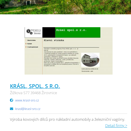
KRÁSL, SPOL. S R.O.
Žižkova 577 39468 Žirovnice
www.krasl-sro.cz
krasl@krasl-sro.cz
Výroba kovových dílců pro nákladní automobily a železniční vagóny.
Detail firmy >