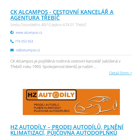
CK ALCAMPOS - CESTOVNÍ KANCELÁŘ A
AGENTURA TŘEBÍČ
Smila Osovského 40/10 Jejkov 674 01 Třebíč
www.alcampos.cz
774 553 563
ck@alcampos.cz
CK Alcampos je pojištěná rodinná cestovní kancelář založená v
Třebíči roku 1993. Spokojenost klientů je naším ...
Detail firmy >
HZ AUTODÍLY – PRODEJ AUTODÍLŮ, PLNĚNÍ
KLIMATIZACÍ, PŮJČOVNA AUTODOPLŇKŮ