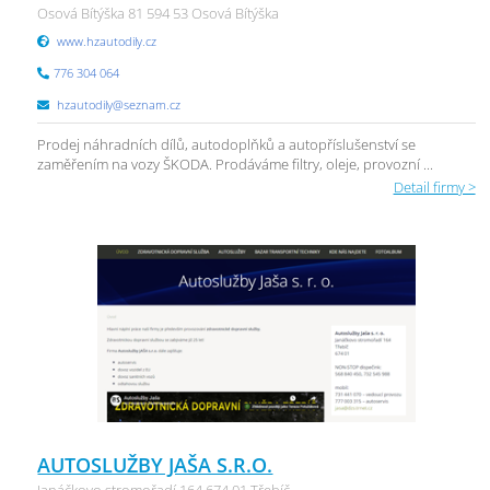
Osová Bítýška 81 594 53 Osová Bítýška
www.hzautodily.cz
776 304 064
hzautodily@seznam.cz
Prodej náhradních dílů, autodoplňků a autopříslušenství se
zaměřením na vozy ŠKODA. Prodáváme filtry, oleje, provozní ...
Detail firmy >
AUTOSLUŽBY JAŠA S.R.O.