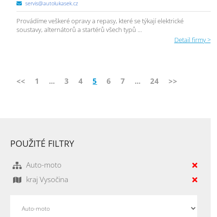
servis@autolukasek.cz
Provádíme veškeré opravy a repasy, které se týkají elektrické
soustavy, alternátorů a startérů všech typů ...
Detail firmy >
<<
1
...
3
4
5
6
7
...
24
>>
POUŽITÉ FILTRY
Auto-moto
kraj Vysočina