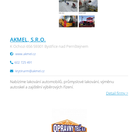
AKMEL, S.R.O.
K Ochozi 656 59301 Bystřice nad Pernštejnem
www.akmel.cz
602 725 491
krytinarm@akmel.cz
Nabízíme lakování automobilů, průmyslové lakování, výměnu
autoskel a zajištění výběrových řízení.
Detail firmy >