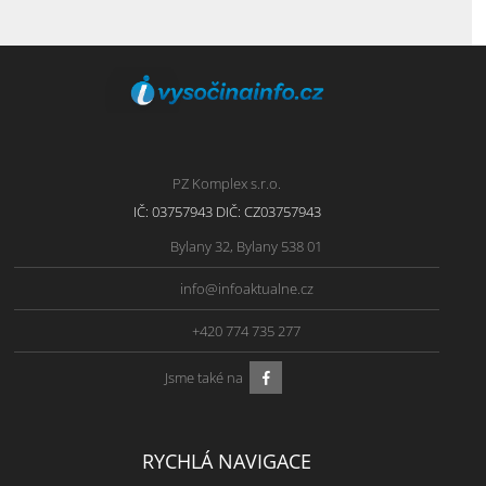
PZ Komplex s.r.o.
IČ: 03757943 DIČ: CZ03757943
Bylany 32, Bylany 538 01
info@infoaktualne.cz
+420 774 735 277
Jsme také na
RYCHLÁ NAVIGACE