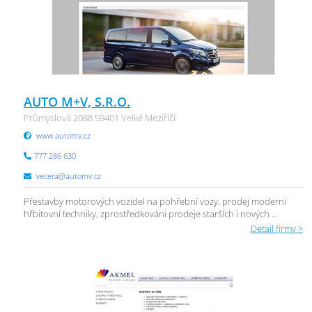
AUTO M+V, S.R.O.
Průmyslová 2088 59401 Velké Meziříčí
www.automv.cz
777 286 630
vecera@automv.cz
Přestavby motorových vozidel na pohřební vozy, prodej moderní
hřbitovní techniky, zprostředkováni prodeje starších i nových ...
Detail firmy >