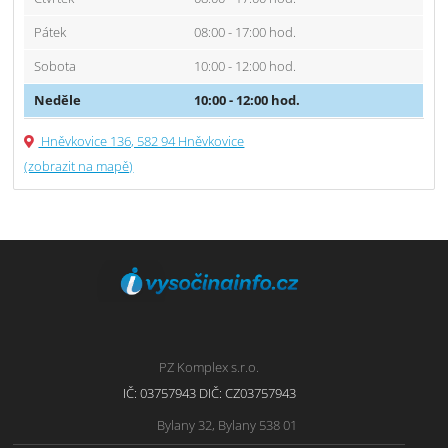
Pátek
08:00 - 17:00 hod.
Sobota
10:00 - 12:00 hod.
Neděle
10:00 - 12:00 hod.
Hněvkovice 136, 582 94 Hněvkovice
(zobrazit na mapě)
PZ Komplex s.r.o.
IČ: 03757943 DIČ: CZ03757943
Bylany 32, Bylany 538 01