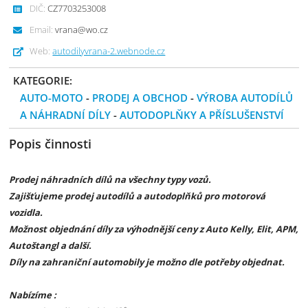
DIČ:
CZ7703253008
Email:
vrana@wo.cz
Web:
autodilyvrana-2.webnode.cz
KATEGORIE:
AUTO-MOTO
-
PRODEJ A OBCHOD
-
VÝROBA AUTODÍLŮ
A NÁHRADNÍ DÍLY
-
AUTODOPLŇKY A PŘÍSLUŠENSTVÍ
Popis činnosti
Prodej náhradních dílů na všechny typy vozů.
Zajišťujeme prodej autodílů a autodoplňků pro motorová
vozidla.
Možnost objednání díly za výhodnější ceny z Auto Kelly, Elit, APM,
Autoštangl a další.
Díly na zahraniční automobily je možno dle potřeby objednat.
Nabízíme :