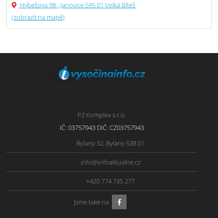
Hybešova 98 , Janovice 595 01 Velká Bíteš
(zobrazit na mapě)
PZ Komplex s.r.o.
IČ: 03757943 DIČ: CZ03757943
Bylany 32, Bylany 538 01
info@infoaktualne.cz
+420 774 735 277
Jsme také na