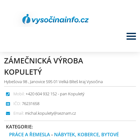
ZÁMEČNICKÁ VÝROBA
KOPULETÝ
Hybešova 98 , Janovice 595 01 Velká Bíteš kraj Vysočina
Mobil:
+420 604 932 152 - pan Kopuletý
IČO:
76231658
Email:
michal.kopulety@seznam.cz
KATEGORIE:
PRÁCE A ŘEMESLA
-
NÁBYTEK, KOBERCE, BYTOVÉ