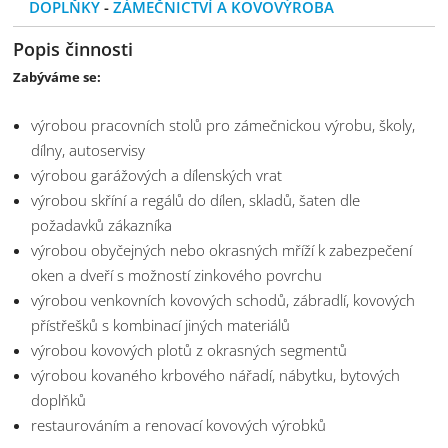
DOPLŇKY
-
ZÁMEČNICTVÍ A KOVOVÝROBA
Popis činnosti
Zabýváme se:
výrobou pracovních stolů pro zámečnickou výrobu, školy,
dílny, autoservisy
výrobou garážových a dílenských vrat
výrobou skříní a regálů do dílen, skladů, šaten dle
požadavků zákazníka
výrobou obyčejných nebo okrasných mříží k zabezpečení
oken a dveří s možností zinkového povrchu
výrobou venkovních kovových schodů, zábradlí, kovových
přístřešků s kombinací jiných materiálů
výrobou kovových plotů z okrasných segmentů
výrobou kovaného krbového nářadí, nábytku, bytových
doplňků
restaurováním a renovací kovových výrobků