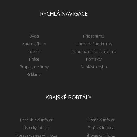
RYCHLÁ NAVIGACE
Úvod
Přidat firmu
Katalog firem
Obchodní podmínky
Inzerce
Ochrana osobních údajů
Práce
Kontakty
Propagace firmy
Nahlásit chybu
Reklama
KRAJSKÉ PORTÁLY
Pardubický Info.cz
Plzeňský Info.cz
Ústecký Info.cz
Pražský Info.cz
Moravskoslezský Info.cz
Jihočeský Info.cz