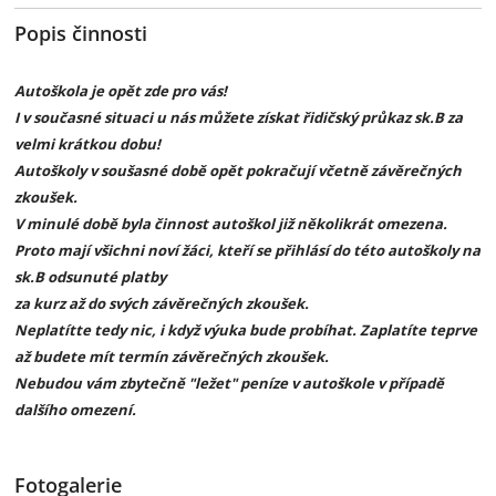
Popis činnosti
Autoškola je opět zde pro vás!
I v současné situaci u nás můžete získat řidičský průkaz sk.B za
velmi krátkou dobu!
Autoškoly v soušasné době opět pokračují včetně závěrečných
zkoušek.
V minulé době byla činnost autoškol již několikrát omezena.
Proto mají všichni noví žáci, kteří se přihlásí do této autoškoly na
sk.B odsunuté platby
za kurz až do svých závěrečných zkoušek.
Neplatítte tedy nic, i když výuka bude probíhat. Zaplatíte teprve
až budete mít termín závěrečných zkoušek.
Nebudou vám zbytečně "ležet" peníze v autoškole v případě
dalšího omezení.
Fotogalerie