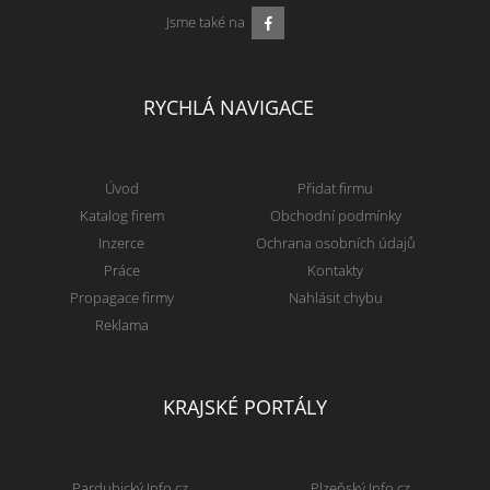
Jsme také na
RYCHLÁ NAVIGACE
Úvod
Přidat firmu
Katalog firem
Obchodní podmínky
Inzerce
Ochrana osobních údajů
Práce
Kontakty
Propagace firmy
Nahlásit chybu
Reklama
KRAJSKÉ PORTÁLY
Pardubický Info.cz
Plzeňský Info.cz