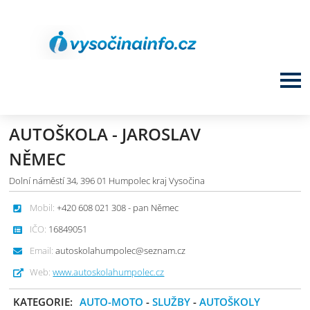
AUTOŠKOLA - JAROSLAV
NĚMEC
Dolní náměstí 34, 396 01 Humpolec kraj Vysočina
Mobil:
+420 608 021 308 - pan Němec
IČO:
16849051
Email:
autoskolahumpolec@seznam.cz
Web:
www.autoskolahumpolec.cz
KATEGORIE:
AUTO-MOTO
-
SLUŽBY
-
AUTOŠKOLY