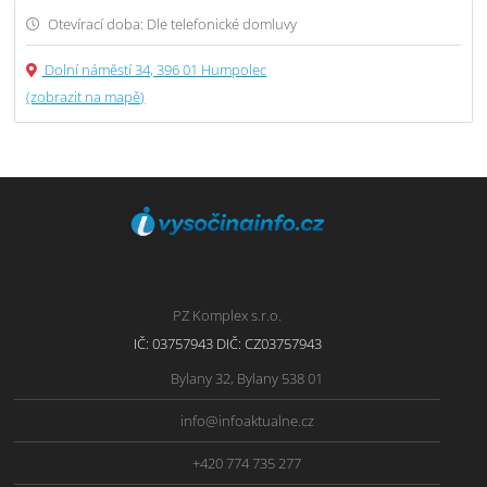
Otevírací doba: Dle telefonické domluvy
Dolní náměstí 34, 396 01 Humpolec
(zobrazit na mapě)
PZ Komplex s.r.o.
IČ: 03757943 DIČ: CZ03757943
Bylany 32, Bylany 538 01
info@infoaktualne.cz
+420 774 735 277