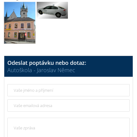
Odeslat poptávku nebo dotaz:
Autoškola - Jaroslav Němec