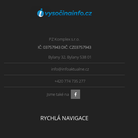
PZ Komplex s.r.o.
IČ: 03757943 DIČ: CZ03757943
Bylany 32, Bylany 538 01
info@infoaktualne.cz
+420 774 735 277
Jsme také na
RYCHLÁ NAVIGACE