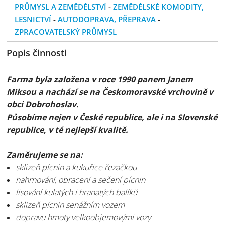
PRŮMYSL A ZEMĚDĚLSTVÍ
-
ZEMĚDĚLSKÉ KOMODITY,
LESNICTVÍ
-
AUTODOPRAVA, PŘEPRAVA
-
ZPRACOVATELSKÝ PRŮMYSL
Popis činnosti
Farma byla založena v roce 1990 panem Janem
Miksou a nachází se na Českomoravské vrchovině v
obci Dobrohoslav.
Působíme nejen v České republice, ale i na Slovenské
republice, v té nejlepší kvalitě.
Zaměrujeme se na:
sklizeň pícnin a kukuřice řezačkou
nahrnování, obracení a sečení pícnin
lisování kulatých i hranatých balíků
sklizeň pícnin senážním vozem
dopravu hmoty velkoobjemovými vozy