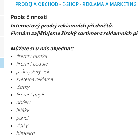
PRODEJ A OBCHOD
-
E-SHOP
-
REKLAMA A MARKETING
Popis činnosti
Internetový prodej reklamních předmětů.
Firmám zajišťujeme široký sortiment reklamních př
Můžete si u nás objednat:
firemní razítka
firemní cedule
průmyslový tisk
světelná reklama
vizitky
firemní papír
obálky
letáky
panel
vlajky
bilboard