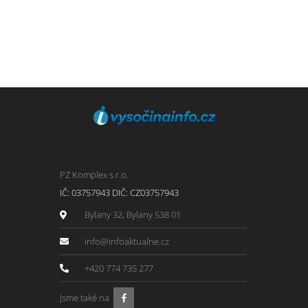
PZ Komplex s.r.o.
IČ: 03757943 DIČ: CZ03757943
Bylany 32, Bylany 538 01
info@infoaktualne.cz
+420 774 735 277
Jsme také na