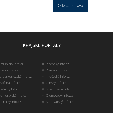
Odeslat zprávu
KRAJSKÉ PORTÁLY
rdubický Info.cz
Plzeňský Info.cz
tecký Info.cz
Pražský Info.cz
ravskoslezský Info.cz
Jihočeský Info.cz
sočina Info.cz
Zlínský Info.cz
adecký Info.cz
Středočeský Info.cz
homoravský Info.cz
Olomoucký Info.cz
berecký Info.cz
Karlovarský Info.cz