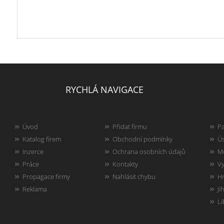
RYCHLÁ NAVIGACE
Úvod
Přidat firmu
Pa
Katalog firem
Obchodní podmínky
Ús
Inzerce
Ochrana osobních údajů
Mo
Práce
Kontakty
Vy
Propagace firmy
Nahlásit chybu
Hr
Reklama
Ji
Li