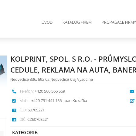
ÚVOD
KATALOG FIREM
PROPAGACE FIRMY
KOLPRINT, SPOL. S R.O. - PRŮMYSL
CEDULE, REKLAMA NA AUTA, BANE
Nedvědice 336, 592 62 Nedvědice kraj Vysočina
Telefon:
+420 566 566 569
Mobil:
+420 731 441 156 - pan Kukačka
IČO:
60705221
DIČ:
CZ60705221
KATEGORIE: