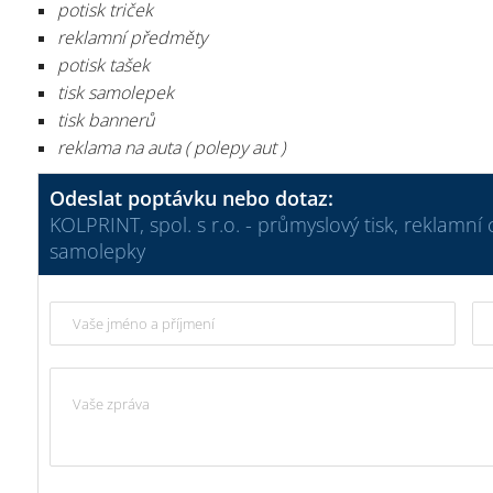
potisk triček
reklamní předměty
potisk tašek
tisk samolepek
tisk bannerů
reklama na auta ( polepy aut )
Odeslat poptávku nebo dotaz:
KOLPRINT, spol. s r.o. - průmyslový tisk, reklamní
samolepky