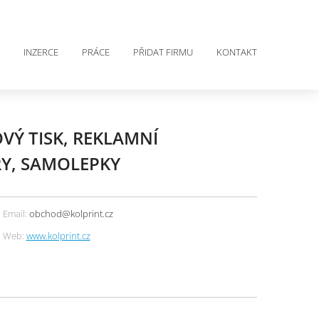
INZERCE
PRÁCE
PŘIDAT FIRMU
KONTAKT
OVÝ TISK, REKLAMNÍ
RY, SAMOLEPKY
Email:
obchod@kolprint.cz
Web:
www.kolprint.cz