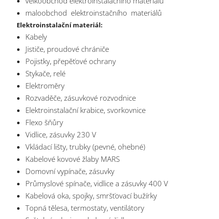
velkoobchod elektroinstalačního materiálu
maloobchod elektroinstačního materiálů
Elektroinstalační materiál:
Kabely
Jističe, proudové chrániče
Pojistky, přepěťové ochrany
Stykače, relé
Elektroměry
Rozvaděče, zásuvkové rozvodnice
Elektroinstalační krabice, svorkovnice
Flexo šňůry
Vidlice, zásuvky 230 V
Vkládací lišty, trubky (pevné, ohebné)
Kabelové kovové žlaby MARS
Domovní vypínače, zásuvky
Průmyslové spínače, vidlice a zásuvky 400 V
Kabelová oka, spojky, smršťovací bužírky
Topná tělesa, termostaty, ventilátory