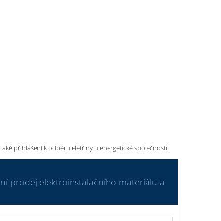
é přihlášení k odběru eletřiny u energetické společnosti.
í prodej elektroinstalačního materiálu a