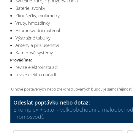
Světelné zdroje, pohybová čidla
Baterie, zvonky
Zkoušečky, multimetry
Vruty, hmoždinky
Hromosvodní materiál
Výstražné tabulky
Antény a příslušenství
Kamerové systémy
Provádíme:
revize elektroinstalací
revize elektro nářadí
U nově postavených nebo zrekonstruovaných budov je samozřejmostí tak
Odeslat poptávku nebo dotaz:
Elkomplex + s.r.o. - velkoobchodní a maloobchodn
hromosvodů