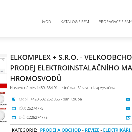
ÚVOD
KATALOG FIREM
PROPAGACE FIRMY
ELKOMPLEX + S.R.O. - VELKOOBC
PRODEJ ELEKTROINSTALAČNÍHO MA
HROMOSVODŮ
Husovo náměstí 489, 584 01 Ledeč nad Sázavou kraj Vysočina
Mobil:
+420 602 252 365 - pan Kouba
IČO:
25274775
DIČ:
CZ25274775
KATEGORIE:
PRODEJ A OBCHOD
-
REVIZE
-
ELEKTRIKÁŘI