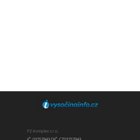
PZ Komplex s.r.o.
IČ: 03757943 DIČ: CZ03757943