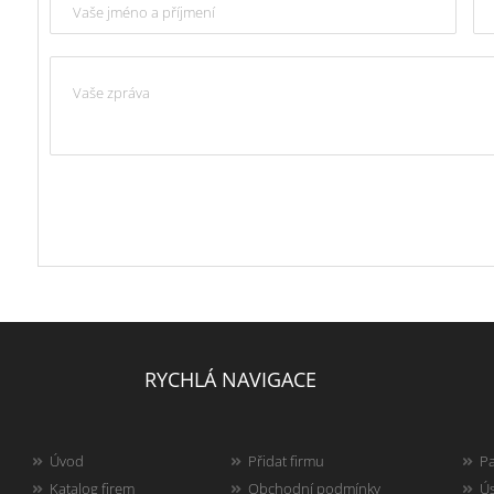
RYCHLÁ NAVIGACE
Úvod
Přidat firmu
Pa
Katalog firem
Obchodní podmínky
Ús