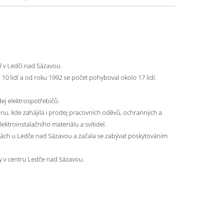
l v Ledči nad Sázavou.
 10 lidí a od roku 1992 se počet pohyboval okolo 17 lidí.
dej elektrospotřebičů.
nu, kde zahájila i prodej pracovních oděvů, ochranných a
ektroinstalačního materiálu a svítidel.
kách u Ledče nad Sázavou a začala se zabývat poskytováním
 v centru Ledče nad Sázavou.