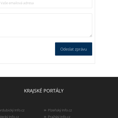
Odeslat zprávu
KRAJSKÉ PORTÁLY
rdubický Info.cz
Plzeňský Info.cz
tecký Info.cz
Pražský Info.cz