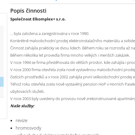
Popis činnosti
Společnost Elkomplex+ s.r.o.
... byla založena a zaregistrována v roce 1990.
Konkrétně maloobchodní prodej elektroinstalačního materiálu a svítide
Činnost zahájila prakticky ve dvou lidech. Během roku se rozrostla až na
Během několika let provedla firma mnoho velkých i menších zakázek.
V roce 1994 se firma přestěhovala do větších prostor, kde zahájila i pro
V roce 2000 firma otevřela zcela nově vystavěnou maloobchodní prodej
čistících prostředků a v roce 2002 zahájila první velkoobchodní prodej el
Téhož roku otevřela zcela nově vystavěný penzion HoP v Horních Pase
ubytovacích služeb.
V roce 2003 byly uvedeny do provozu nově zrekonstruované apartmány
Naše služby:
revize
hromosvody