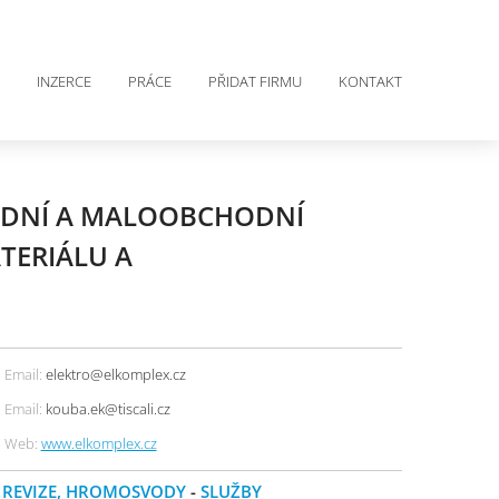
INZERCE
PRÁCE
PŘIDAT FIRMU
KONTAKT
HODNÍ A MALOOBCHODNÍ
TERIÁLU A
Email:
elektro@elkomplex.cz
Email:
kouba.ek@tiscali.cz
Web:
www.elkomplex.cz
, REVIZE, HROMOSVODY
-
SLUŽBY