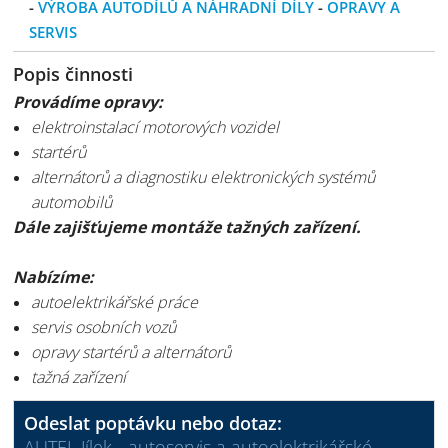
-
VÝROBA AUTODÍLŮ A NÁHRADNÍ DÍLY
-
OPRAVY A
SERVIS
Popis činnosti
Provádíme opravy:
elektroinstalací motorových vozidel
startérů
alternátorů a diagnostiku elektronických
systémů
automobilů
Dále zajišťujeme montáže tažných zařízení.
Nabízíme:
autoelektrikářské práce
servis osobních vozů
opravy startérů a alternátorů
tažná zařízení
Odeslat poptávku nebo dotaz:
AUTEL Jílek - autoservis a autoelektrikářské