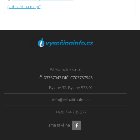
(zobrazit na mapě)
PZ Komplex s.r.o.
IČ: 03757943 DIČ: CZ03757943
Bylany 32, Bylany 538 01
info@infoaktualne.cz
+420 774 735 277
Jsme také na