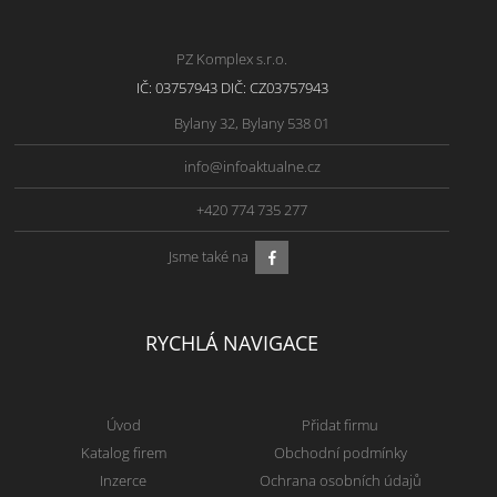
PZ Komplex s.r.o.
IČ: 03757943 DIČ: CZ03757943
Bylany 32, Bylany 538 01
info@infoaktualne.cz
+420 774 735 277
Jsme také na
RYCHLÁ NAVIGACE
Úvod
Přidat firmu
Katalog firem
Obchodní podmínky
Inzerce
Ochrana osobních údajů