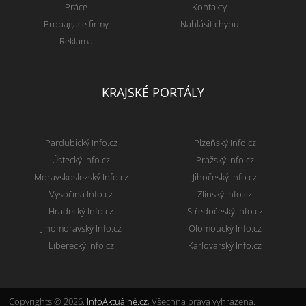
Práce
Kontakty
Propagace firmy
Nahlásit chybu
Reklama
KRAJSKÉ PORTÁLY
Pardubický Info.cz
Plzeňský Info.cz
Ústecký Info.cz
Pražský Info.cz
Moravskoslezský Info.cz
Jihočeský Info.cz
Vysočina Info.cz
Zlínský Info.cz
Hradecký Info.cz
Středočeský Info.cz
Jihomoravský Info.cz
Olomoucký Info.cz
Liberecký Info.cz
Karlovarský Info.cz
Copyrights © 2026.
InfoAktuálně.cz
, Všechna práva vyhrazena.