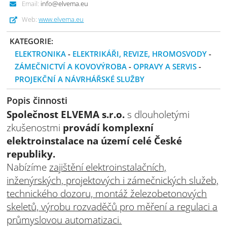
Email:
info@elvema.eu
Web:
www.elvema.eu
KATEGORIE:
ELEKTRONIKA
-
ELEKTRIKÁŘI, REVIZE, HROMOSVODY
-
ZÁMEČNICTVÍ A KOVOVÝROBA
-
OPRAVY A SERVIS
-
PROJEKČNÍ A NÁVRHÁŘSKÉ SLUŽBY
Popis činnosti
Společnost ELVEMA s.r.o.
s dlouholetými
zkušenostmi
provádí komplexní
elektroinstalace na území celé České
republiky.
Nabízíme
zajištění elektroinstalačních,
inženýrských, projektových i zámečnických služeb,
technického dozoru, montáž železobetonových
skeletů, výrobu rozvaděčů pro měření a regulaci
a
průmyslovou automatizaci.