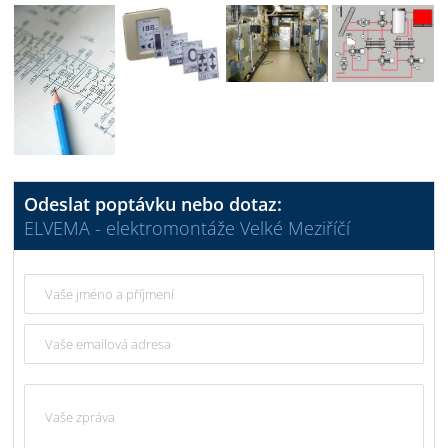
Odeslat poptávku nebo dotaz:
ELVEMA - elektromontáže Velké Meziříčí