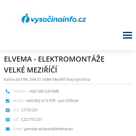
ELVEMA - ELEKTROMONTÁŽE
VELKÉ MEZIŘÍČÍ
Karlov 631/95, 594 01 Velké Meziříčí kraj Vysočina
Telefon:
+420 566 520 848
Mobil:
+420 602 613 979 - pan Elčkner
IČO:
27731251
DIČ:
CZ27731251
Email:
jaroslav.elckner@elvema.eu