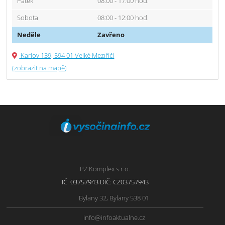
Pátek
08:00 - 17:00 hod.
Sobota
08:00 - 12:00 hod.
Neděle
Zavřeno
Karlov 139, 594 01 Velké Meziříčí
(zobrazit na mapě)
PZ Komplex s.r.o.
IČ: 03757943 DIČ: CZ03757943
Bylany 32, Bylany 538 01
info@infoaktualne.cz