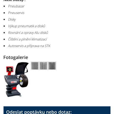
Pneubazar
Pneuservis
Disky
Výkup pneumatik a disků
Rovnání a opravy Alu disků
Čištění a plnění klimatizací
Autoservis a příprava na STK
Fotogalerie
Odeslat poptávku nebo dotaz: