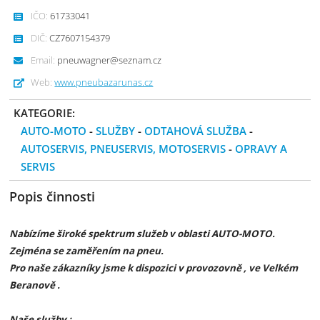
IČO:
61733041
DIČ:
CZ7607154379
Email:
pneuwagner@seznam.cz
Web:
www.pneubazarunas.cz
KATEGORIE:
AUTO-MOTO
-
SLUŽBY
-
ODTAHOVÁ SLUŽBA
-
AUTOSERVIS, PNEUSERVIS, MOTOSERVIS
-
OPRAVY A
SERVIS
Popis činnosti
Nabízíme široké spektrum služeb v oblasti AUTO-MOTO.
Zejména se zaměřením na pneu.
Pro naše zákazníky jsme k dispozici v provozovně , ve Velkém
Beranově .
Naše služby :