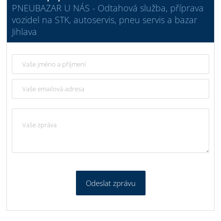
PNEUBAZAR U NÁS - Odtahová služba, příprava
vozidel na STK, autoservis, pneu servis a bazar
Jihlava
Odeslat zprávu