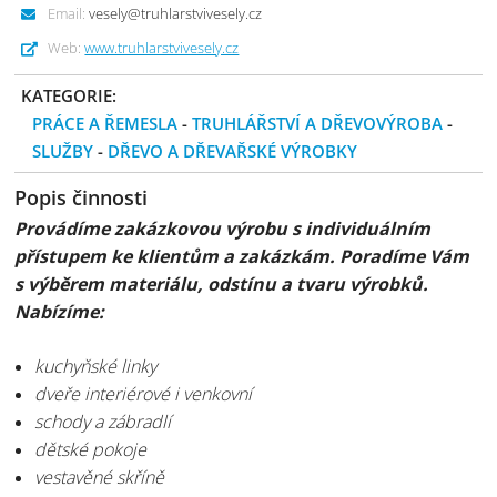
Email:
vesely@truhlarstvivesely.cz
Web:
www.truhlarstvivesely.cz
KATEGORIE:
PRÁCE A ŘEMESLA
-
TRUHLÁŘSTVÍ A DŘEVOVÝROBA
-
SLUŽBY
-
DŘEVO A DŘEVAŘSKÉ VÝROBKY
Popis činnosti
Provádíme zakázkovou výrobu s individuálním
přístupem ke klientům a zakázkám. Poradíme Vám
s výběrem materiálu, odstínu a tvaru výrobků.
Nabízíme:
kuchyňské linky
dveře interiérové i venkovní
schody a zábradlí
dětské pokoje
vestavěné skříně