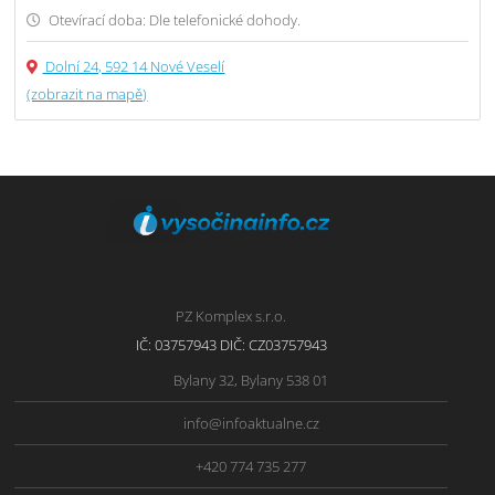
Otevírací doba: Dle telefonické dohody.
Dolní 24, 592 14 Nové Veselí
(zobrazit na mapě)
PZ Komplex s.r.o.
IČ: 03757943 DIČ: CZ03757943
Bylany 32, Bylany 538 01
info@infoaktualne.cz
+420 774 735 277