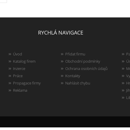
RYCHLÁ NAVIGACE
Úvod
Přidat firmu
Pa
Katalog firem
Obchodní podmínky
Ús
Inzerce
Ochrana osobních údajů
Mo
Práce
Kontakty
Vy
Propagace firmy
Nahlásit chybu
Hr
Reklama
Ji
Li