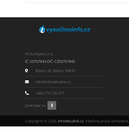
PZ Komplex s.r.o.
IČ: 03757943 DIČ: CZ03757943
Bylany 32, Bylany 538 01
info@infoaktualne.cz
+420 774 735 277
Jsme také na
Copyrights © 2026.
InfoAktuálně.cz
, Všechna práva vyhrazena.