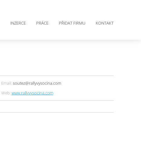
INZERCE
PRÁCE
PŘIDAT FIRMU
KONTAKT
Email:
soutez@rallyvysocina.com
Web:
www.rallyvysocina.com