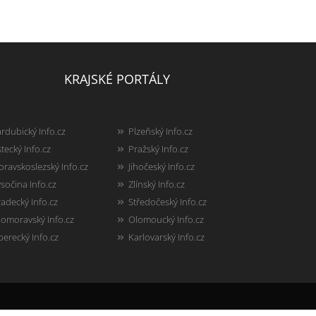
KRAJSKÉ PORTÁLY
rdubický Info.cz
Plzeňský Info.cz
tecký Info.cz
Pražský Info.cz
ravskoslezský Info.cz
Jihočeský Info.cz
sočina Info.cz
Zlínský Info.cz
adecký Info.cz
Středočeský Info.cz
homoravský Info.cz
Olomoucký Info.cz
berecký Info.cz
Karlovarský Info.cz